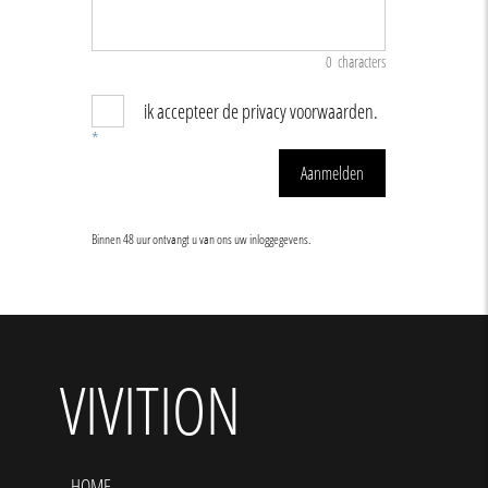
0
characters
ik accepteer de privacy voorwaarden.
*
Aanmelden
Binnen 48 uur ontvangt u van ons uw inloggegevens.
VIVITION
HOME